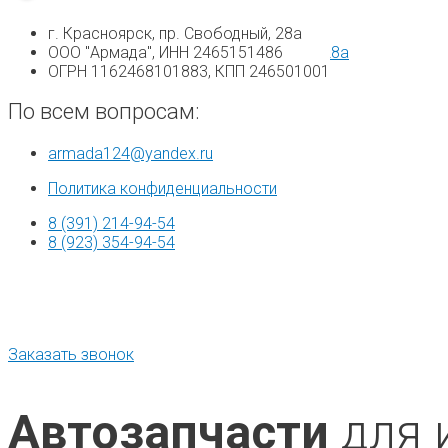
г. Красноярск, пр. Свободный, 28а
г. Красноярск, Свободный проспект, 28а
ООО "Армада", ИНН 2465151486
ОГРН 1162468101883, КПП 246501001
8 (391) 214-94-54
По всем вопросам:
8 (923) 354-94-54
armada124@yandex.ru
Политика конфиденциальности
Преимущества
Запрос наличия
8 (391) 214-94-54
Как мы работаем
8 (923) 354-94-54
Контакты
Заказать звонок
Автозапчасти
для 